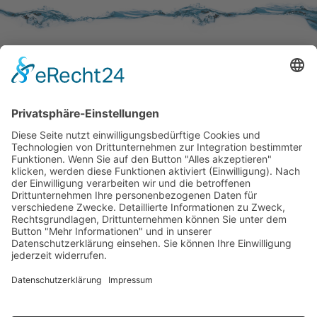
SERVICE
Kundenzufriedenheit
Erinnerung
Händlernetz
WISSENSWERTES
Broschüren
Aktivkohle
Wer filtert was
Zertifizierungen
KONTAKT
Kontaktformular
Impressum
Datenschutzerklärung
Rechtliches
AVB
|
AEB
(AGB's)