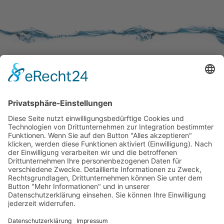
SERVICE
Kundenzufriedenheit
Erinnerung
Händlernetz
WISSENSWERTES
Broschüren
Aktivkohle
Wer filtert was
Zertifizierungen
KONTAKT
Kontaktformular
Impressum
Datenschutzerklärung
Rechtliches
AVB
|
AEB
(AGB's)