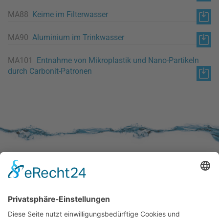
MA88
Keime im Filterwasser
MA90
Aluminium im Trinkwasser
MA101
Entnahme von Mikroplastik und Nano-Partikeln
durch Carbonit-Patronen
SERVICE
Kundenzufriedenheit
Erinnerung
Händlernetz
WISSENSWERTES