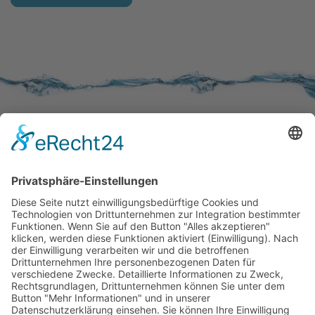
SERVICE
Kundenzufriedenheit
Erinnerung
Händlernetz
WISSENSWERTES
Broschüren
Aktivkohle
Wer filtert was
Zertifizierungen
KONTAKT
Kontaktformular
Impressum