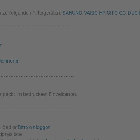
zu folgenden Filtergeräten:
SANUNO
,
VARIO-HP
,
CITO-QC
,
DUO-
t
eichnung
erpackt im bedruckten Einzelkarton.
/Händler
Bitte einloggen
preisliste