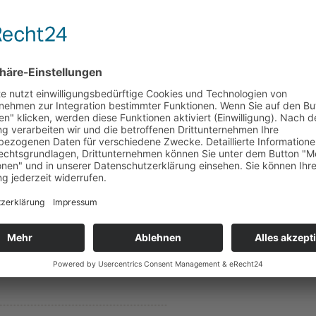
 der DIN EN 806-5, Anhang A) gewechselt werden. Grundsätzlich
och erforderlich sein, wenn der Wasserdurchfluss spürbar reduzie
en Partikeln im ungefilterten Wasser.
 in Fällen schneller Durchflussreduzierung durch Partikel eine V
l zu entfernen