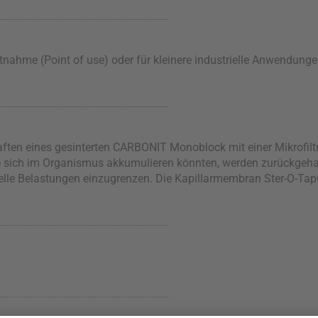
ntnahme (Point of use) oder für kleinere industrielle Anwendun
ften eines gesinterten CARBONIT Monoblock mit einer Mikrofiltr
sich im Organismus akkumulieren könnten, werden zurückgehalt
ielle Belastungen einzugrenzen. Die Kapillarmembran Ster-O-Ta