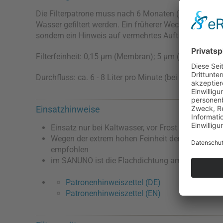
Die Filterpatrone muss nach 6 Monaten (entsprechend
Wasser gefiltert werden. Ein früherer Wechsel kann jed
sondern ein Hinweis auf vermehrtes Auftreten von fein
Filterfeinheit: 0,15 µm (Membran); 5 µm (Aktivkohle)
Durchfluss: ca. 6 - 8 Liter pro Minute (bei 4 bar)
Einsatzhinweise
Einsatz nur bei Kaltwasser, vor Frost schützen
Wegen der extrem hohen Feinheit der IFP Puro wird
empfohlen
im SANUNO ist die Flachdichtung am Bodendecke
Patronenhinweiszettel (DE)
Patronenhinweiszettel (EN)