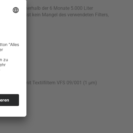
 dürfen innnerhalb der 6 Monate 5.000 Liter
rt ist. Dies ist kein Mangel des verwendeten Filters,
orfilterung mit Textilfiltern VFS 09/001 (1 µm)