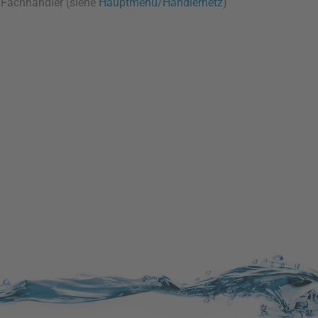
t Fachhändler (siehe
Hauptmenü/Händlernetz
)