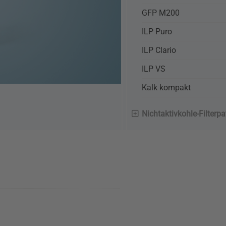
GFP M200
ILP Puro
ILP Clario
ILP VS
Kalk kompakt
Nichtaktivkohle-Filterp