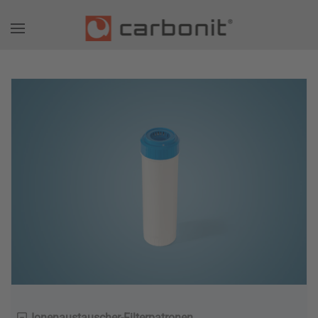
Ionenaustauscher-Filterpatronen