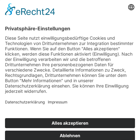
Kundenzufriedenheit
Erinnerung
Händlernetz
WISSENSWERTES
Broschüren
Aktivkohle
Wer filtert was
Zertifizierungen
KONTAKT
Kontaktformular
Impressum
Datenschutzerklärung
Rechtliches
AVB
|
AEB
(AGB's)